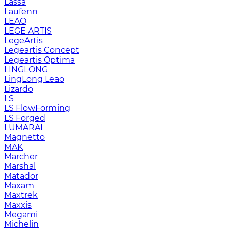
Lassa
Laufenn
LEAO
LEGE ARTIS
LegeArtis
Legeartis Concept
Legeartis Optima
LINGLONG
LingLong Leao
Lizardo
LS
LS FlowForming
LS Forged
LUMARAI
Magnetto
MAK
Marcher
Marshal
Matador
Maxam
Maxtrek
Maxxis
Megami
Michelin