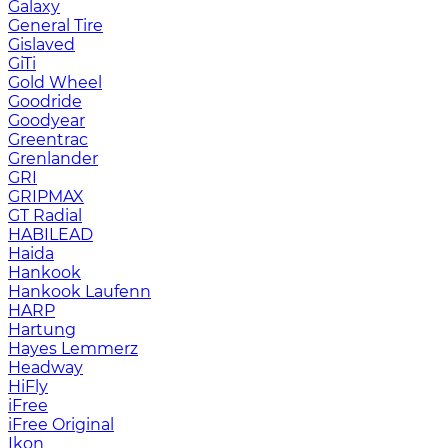
Galaxy
General Tire
Gislaved
GiTi
Gold Wheel
Goodride
Goodyear
Greentrac
Grenlander
GRI
GRIPMAX
GT Radial
HABILEAD
Haida
Hankook
Hankook Laufenn
HARP
Hartung
Hayes Lemmerz
Headway
HiFly
iFree
iFree Original
Ikon