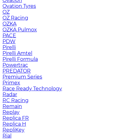
Ovation
Ovation Tyres
OZ
OZ Racing
OZKA
OZKA Pulmox
PACE
PDW
Pirelli
Pirelli Amtel
Pirelli Formula
Powertrac
PREDATOR
Premium Series
Primex
Race Ready Technology
Radar
RC Racing
Remain
Replay
Replica FR
Replica H
RepliKey
Rial