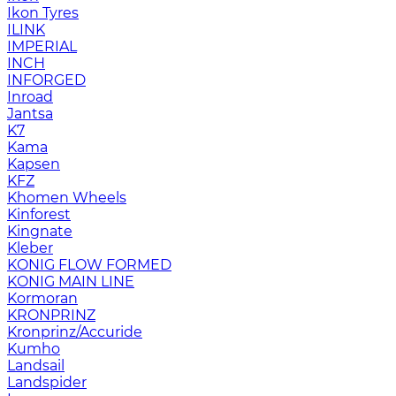
Ikon Tyres
ILINK
IMPERIAL
INCH
INFORGED
Inroad
Jantsa
K7
Kama
Kapsen
KFZ
Khomen Wheels
Kinforest
Kingnate
Kleber
KONIG FLOW FORMED
KONIG MAIN LINE
Kormoran
KRONPRINZ
Kronprinz/Accuride
Kumho
Landsail
Landspider