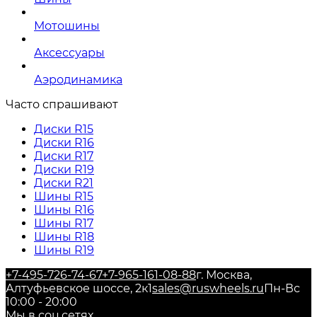
Мотошины
Аксессуары
Аэродинамика
Часто спрашивают
Диски R15
Диски R16
Диски R17
Диски R19
Диски R21
Шины R15
Шины R16
Шины R17
Шины R18
Шины R19
+7-495-726-74-67
+7-965-161-08-88
г. Москва,
Алтуфьевское шоссе, 2к1
sales@ruswheels.ru
Пн-Вс
10:00 - 20:00
Мы в соц.сетях