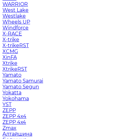
WARRIOR
West Lake
Westlake
Wheels UP
Windforce
X-RACE
X-trike
X-trikeRST
XCMG
XinFA
Xtrike
XtrikeRST
Yamato
Yamato Samurai
Yamato Segun
Yokatta
Yokohama
YST
ZEPP
ZEPP 4x4
ZEPP 4х4
Zmax
Алтайшина