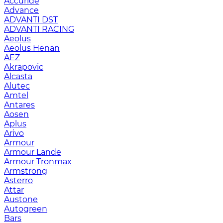
Accuride
Advance
ADVANTI DST
ADVANTI RACING
Aeolus
Aeolus Henan
AEZ
Akrapovic
Alcasta
Alutec
Amtel
Antares
Aosen
Aplus
Arivo
Armour
Armour Lande
Armour Tronmax
Armstrong
Asterro
Attar
Austone
Autogreen
Bars