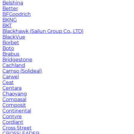
Belshina
Better
BFGoodrich
BKNG
BKT
Blackhawk (Sailun Group Co., LTD)
BlackVue
Borbet
Boto
Brabus
Bridgestone
Cachland
Camso (Solideal)
Carwel
Ceat
Centara
Chaoyang
Compasal
Composit
Continental
Contyre
Cordiant
Cross Street
CROSSLEADER