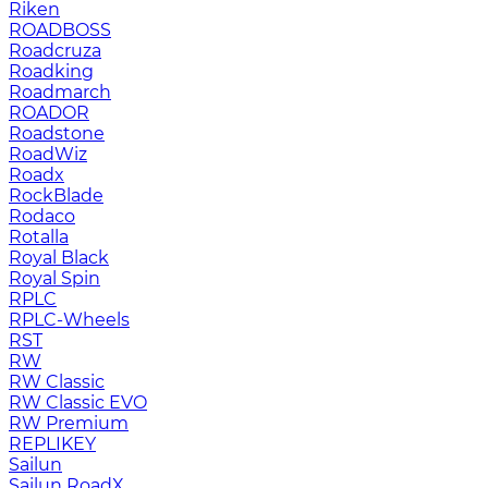
Riken
ROADBOSS
Roadcruza
Roadking
Roadmarch
ROADOR
Roadstone
RoadWiz
Roadx
RockBlade
Rodaco
Rotalla
Royal Black
Royal Spin
RPLC
RPLC-Wheels
RST
RW
RW Classic
RW Classic EVO
RW Premium
RЕPLIKEY
Sailun
Sailun RoadX