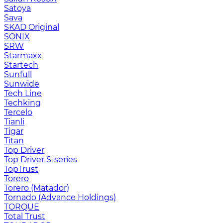
Satoya
Sava
SKAD Original
SONIX
SRW
Starmaxx
Startech
Sunfull
Sunwide
Tech Line
Techking
Tercelo
Tianli
Tigar
Titan
Top Driver
Top Driver S-series
TopTrust
Torero
Torero (Matador)
Tornado (Advance Holdings)
TORQUE
Total Trust