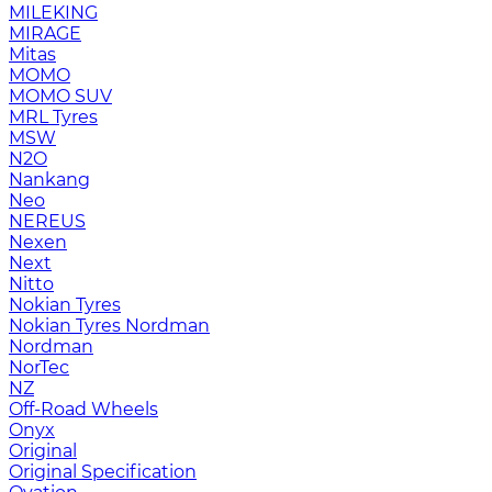
MILEKING
MIRAGE
Mitas
MOMO
MOMO SUV
MRL Tyres
MSW
N2O
Nankang
Neo
NEREUS
Nexen
Next
Nitto
Nokian Tyres
Nokian Tyres Nordman
Nordman
NorTec
NZ
Off-Road Wheels
Onyx
Original
Original Specification