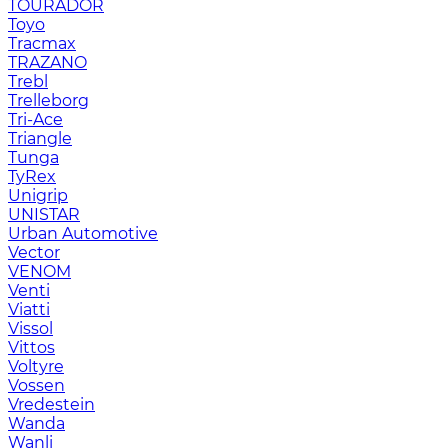
TOURADOR
Toyo
Tracmax
TRAZANO
Trebl
Trelleborg
Tri-Ace
Triangle
Tunga
TyRex
Unigrip
UNISTAR
Urban Automotive
Vector
VENOM
Venti
Viatti
Vissol
Vittos
Voltyre
Vossen
Vredestein
Wanda
Wanli