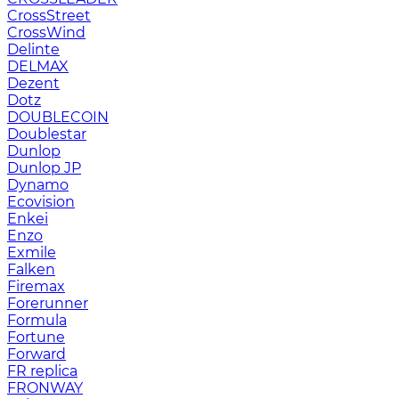
CrossStreet
CrossWind
Delinte
DELMAX
Dezent
Dotz
DOUBLECOIN
Doublestar
Dunlop
Dunlop JP
Dynamo
Ecovision
Enkei
Enzo
Exmile
Falken
Firemax
Forerunner
Formula
Fortune
Forward
FR replica
FRONWAY