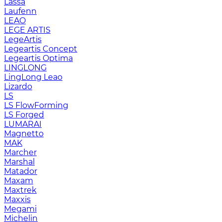
Lassa
Laufenn
LEAO
LEGE ARTIS
LegeArtis
Legeartis Concept
Legeartis Optima
LINGLONG
LingLong Leao
Lizardo
LS
LS FlowForming
LS Forged
LUMARAI
Magnetto
MAK
Marcher
Marshal
Matador
Maxam
Maxtrek
Maxxis
Megami
Michelin