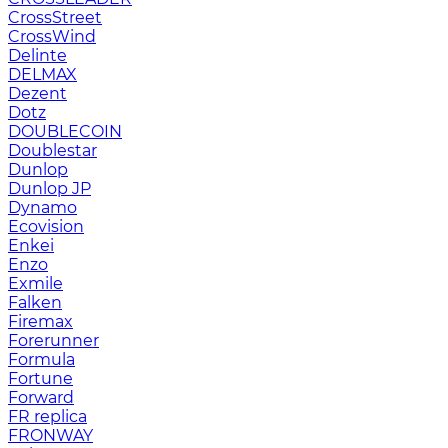
CrossStreet
CrossWind
Delinte
DELMAX
Dezent
Dotz
DOUBLECOIN
Doublestar
Dunlop
Dunlop JP
Dynamo
Ecovision
Enkei
Enzo
Exmile
Falken
Firemax
Forerunner
Formula
Fortune
Forward
FR replica
FRONWAY