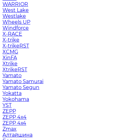
WARRIOR
West Lake
Westlake
Wheels UP
Windforce
X-RACE
X-trike
X-trikeRST
XCMG
XinFA
Xtrike
XtrikeRST
Yamato
Yamato Samurai
Yamato Segun
Yokatta
Yokohama
YST
ZEPP
ZEPP 4x4
ZEPP 4х4
Zmax
Алтайшина