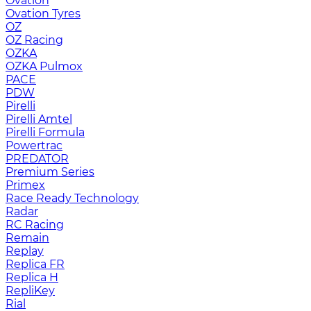
Ovation
Ovation Tyres
OZ
OZ Racing
OZKA
OZKA Pulmox
PACE
PDW
Pirelli
Pirelli Amtel
Pirelli Formula
Powertrac
PREDATOR
Premium Series
Primex
Race Ready Technology
Radar
RC Racing
Remain
Replay
Replica FR
Replica H
RepliKey
Rial