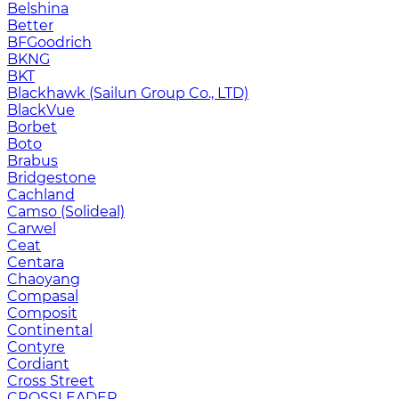
Belshina
Better
BFGoodrich
BKNG
BKT
Blackhawk (Sailun Group Co., LTD)
BlackVue
Borbet
Boto
Brabus
Bridgestone
Cachland
Camso (Solideal)
Carwel
Ceat
Centara
Chaoyang
Compasal
Composit
Continental
Contyre
Cordiant
Cross Street
CROSSLEADER