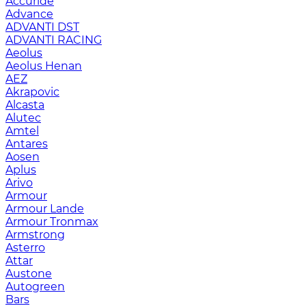
Accuride
Advance
ADVANTI DST
ADVANTI RACING
Aeolus
Aeolus Henan
AEZ
Akrapovic
Alcasta
Alutec
Amtel
Antares
Aosen
Aplus
Arivo
Armour
Armour Lande
Armour Tronmax
Armstrong
Asterro
Attar
Austone
Autogreen
Bars