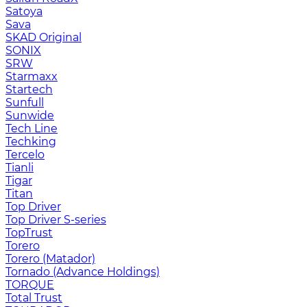
Satoya
Sava
SKAD Original
SONIX
SRW
Starmaxx
Startech
Sunfull
Sunwide
Tech Line
Techking
Tercelo
Tianli
Tigar
Titan
Top Driver
Top Driver S-series
TopTrust
Torero
Torero (Matador)
Tornado (Advance Holdings)
TORQUE
Total Trust