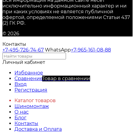
Вся информация на данном сайте несёт
исключительно информационный характер и ни
при каких условиях не является публичной
офертой, определяемой положениями Статьи 437
(2) ГК РФ.
© 2026
Контакты
+7-495-726-74-67
WhatsApp
+7-965-161-08-88
Личный кабинет
Избранное
Сравнение
Товар в сравнении
Вход
Регистрация
Каталог товаров
Шиномонтаж
О нас
Блог
Контакты
Доставка и Оплата