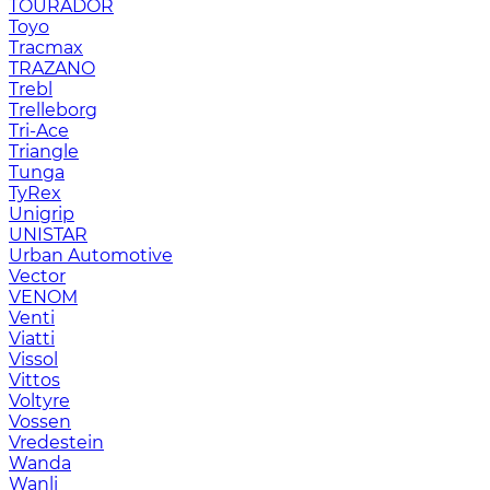
TOURADOR
Toyo
Tracmax
TRAZANO
Trebl
Trelleborg
Tri-Ace
Triangle
Tunga
TyRex
Unigrip
UNISTAR
Urban Automotive
Vector
VENOM
Venti
Viatti
Vissol
Vittos
Voltyre
Vossen
Vredestein
Wanda
Wanli