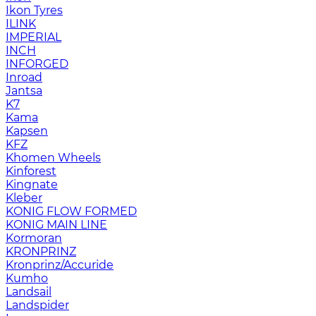
Ikon Tyres
ILINK
IMPERIAL
INCH
INFORGED
Inroad
Jantsa
K7
Kama
Kapsen
KFZ
Khomen Wheels
Kinforest
Kingnate
Kleber
KONIG FLOW FORMED
KONIG MAIN LINE
Kormoran
KRONPRINZ
Kronprinz/Accuride
Kumho
Landsail
Landspider