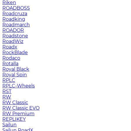
Riken
ROADBOSS
Roadcruza
Roadking
Roadmarch
ROADOR
Roadstone
RoadWiz
Roadx
RockBlade
Rodaco
Rotalla
Royal Black
Royal Spin
RPLC
RPLC-Wheels
RST
RW
RW Classic
RW Classic EVO
RW Premium
RЕPLIKEY
Sailun
Sailun RoadX