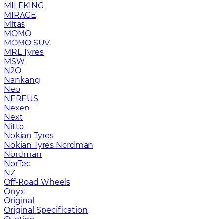
MILEKING
MIRAGE
Mitas
MOMO
MOMO SUV
MRL Tyres
MSW
N2O
Nankang
Neo
NEREUS
Nexen
Next
Nitto
Nokian Tyres
Nokian Tyres Nordman
Nordman
NorTec
NZ
Off-Road Wheels
Onyx
Original
Original Specification