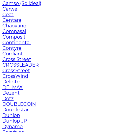
Camso (Solideal)
Carwel
Ceat
Centara
Chaoyang
Compasal
Composit
Continental
Contyre
Cordiant
Cross Street
CROSSLEADER
CrossStreet
CrossWind
Delinte
DELMAX
Dezent
Dotz
DOUBLECOIN
Doublestar
Dunlop
Dunlop JP
Dynamo