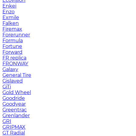
Ecovision
Enkei
Enzo
Exmile
Falken
Firemax
Forerunner
Formula
Fortune
Forward
FR replica
FRONWAY
Galaxy
General Tire
Gislaved
GiTi
Gold Wheel
Goodride
Goodyear
Greentrac
Grenlander
GRI
GRIPMAX
GT Radial