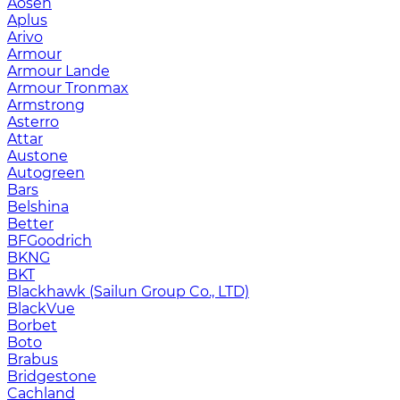
Aosen
Aplus
Arivo
Armour
Armour Lande
Armour Tronmax
Armstrong
Asterro
Attar
Austone
Autogreen
Bars
Belshina
Better
BFGoodrich
BKNG
BKT
Blackhawk (Sailun Group Co., LTD)
BlackVue
Borbet
Boto
Brabus
Bridgestone
Cachland