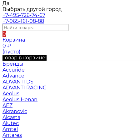
Да
Выбрать другой город
+7-495-726-74-67
+7-965-161-08-88
0
Корзина
0
₽
(пусто)
Товар в корзине!
Бренды
Accuride
Advance
ADVANTI DST
ADVANTI RACING
Aeolus
Aeolus Henan
AEZ
Akrapovic
Alcasta
Alutec
Amtel
Antares