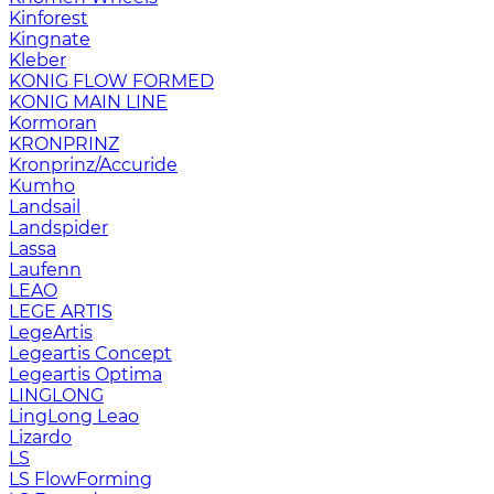
Kinforest
Kingnate
Kleber
KONIG FLOW FORMED
KONIG MAIN LINE
Kormoran
KRONPRINZ
Kronprinz/Accuride
Kumho
Landsail
Landspider
Lassa
Laufenn
LEAO
LEGE ARTIS
LegeArtis
Legeartis Concept
Legeartis Optima
LINGLONG
LingLong Leao
Lizardo
LS
LS FlowForming