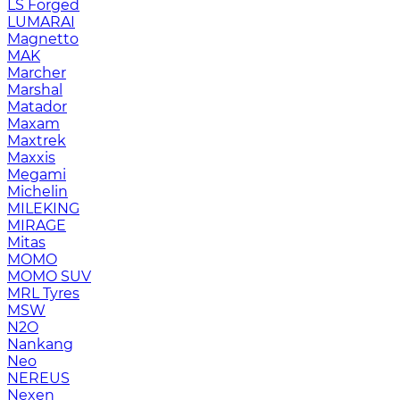
LS Forged
LUMARAI
Magnetto
MAK
Marcher
Marshal
Matador
Maxam
Maxtrek
Maxxis
Megami
Michelin
MILEKING
MIRAGE
Mitas
MOMO
MOMO SUV
MRL Tyres
MSW
N2O
Nankang
Neo
NEREUS
Nexen