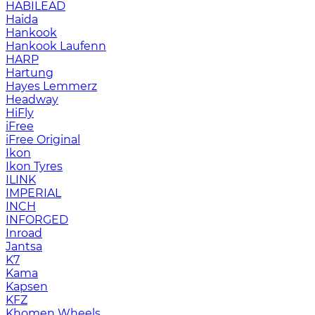
HABILEAD
Haida
Hankook
Hankook Laufenn
HARP
Hartung
Hayes Lemmerz
Headway
HiFly
iFree
iFree Original
Ikon
Ikon Tyres
ILINK
IMPERIAL
INCH
INFORGED
Inroad
Jantsa
K7
Kama
Kapsen
KFZ
Khomen Wheels