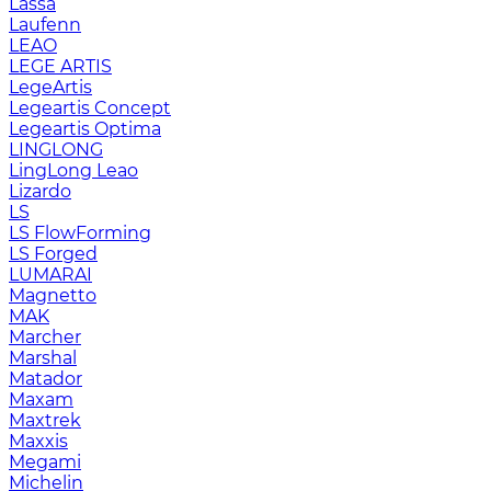
Lassa
Laufenn
LEAO
LEGE ARTIS
LegeArtis
Legeartis Concept
Legeartis Optima
LINGLONG
LingLong Leao
Lizardo
LS
LS FlowForming
LS Forged
LUMARAI
Magnetto
MAK
Marcher
Marshal
Matador
Maxam
Maxtrek
Maxxis
Megami
Michelin