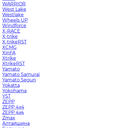
WARRIOR
West Lake
Westlake
Wheels UP
Windforce
X-RACE
X-trike
X-trikeRST
XCMG
XinFA
Xtrike
XtrikeRST
Yamato
Yamato Samurai
Yamato Segun
Yokatta
Yokohama
YST
ZEPP
ZEPP 4x4
ZEPP 4х4
Zmax
Алтайшина