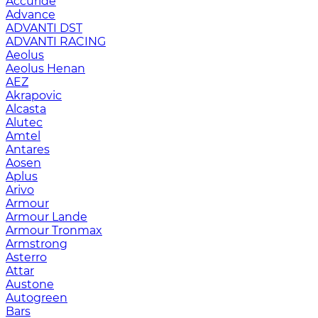
Accuride
Advance
ADVANTI DST
ADVANTI RACING
Aeolus
Aeolus Henan
AEZ
Akrapovic
Alcasta
Alutec
Amtel
Antares
Aosen
Aplus
Arivo
Armour
Armour Lande
Armour Tronmax
Armstrong
Asterro
Attar
Austone
Autogreen
Bars