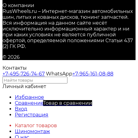
О компании
RusWheels.ru – Интернет-магазин автомобильных
шин, литых и кованых дисков, тюнинг запчастей.
Вся информация на данном сайте несёт
исключительно информационный характер и ни
при каких условиях не является публичной
офертой, определяемой положениями Статьи 437
(2) ГК РФ.
© 2026
Контакты
+7-495-726-74-67
WhatsApp
+7-965-161-08-88
Личный кабинет
Избранное
Сравнение
Товар в сравнении
Вход
Регистрация
Каталог товаров
Шиномонтаж
О нас