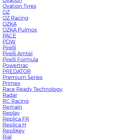
Ovation
Ovation Tyres
OZ
OZ Racing
OZKA
OZKA Pulmox
PACE
PDW
Pirelli
Pirelli Amtel
Pirelli Formula
Powertrac
PREDATOR
Premium Series
Primex
Race Ready Technology
Radar
RC Racing
Remain
Replay
Replica FR
Replica H
RepliKey
Rial