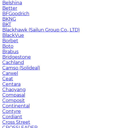
Belshina
Better
BFGoodrich
BKNG
BKT
Blackhawk (Sailun Group Co., LTD)
BlackVue
Borbet
Boto
Brabus
Bridgestone
Cachland
Camso (Solideal)
Carwel
Ceat
Centara
Chaoyang
Compasal
Composit
Continental
Contyre
Cordiant
Cross Street
CROSSLEADER