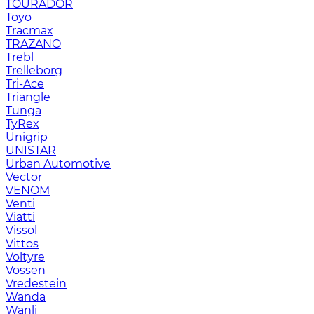
TOURADOR
Toyo
Tracmax
TRAZANO
Trebl
Trelleborg
Tri-Ace
Triangle
Tunga
TyRex
Unigrip
UNISTAR
Urban Automotive
Vector
VENOM
Venti
Viatti
Vissol
Vittos
Voltyre
Vossen
Vredestein
Wanda
Wanli