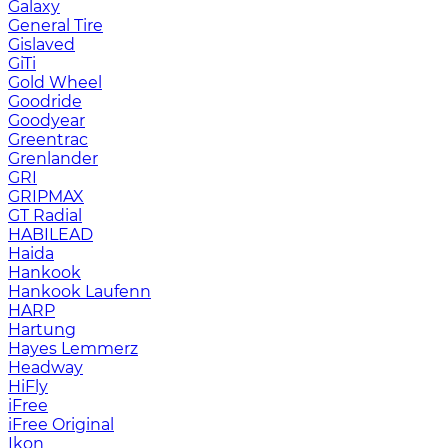
Galaxy
General Tire
Gislaved
GiTi
Gold Wheel
Goodride
Goodyear
Greentrac
Grenlander
GRI
GRIPMAX
GT Radial
HABILEAD
Haida
Hankook
Hankook Laufenn
HARP
Hartung
Hayes Lemmerz
Headway
HiFly
iFree
iFree Original
Ikon