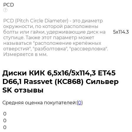
PCD
PCD (Pitch Circle Diameter) - это диаметр
окружности, по которой расположены
болты или гайки, удерживающие диск на
5x114.3
ступице. Также этот параметр может
называться "расположение крепёжных
отверстий", "разболтовка", "рассверловка".
Измеряется в мм.
Диски КИК 6,5x16/5x114,3 ET45
D66,1 Rassvet (КС868) Сильвер
SK отзывы
Средняя оценка покупателей:
(
0
)
0
0
0