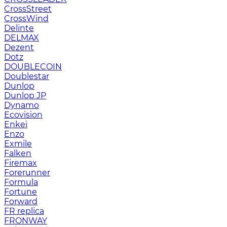
CrossStreet
CrossWind
Delinte
DELMAX
Dezent
Dotz
DOUBLECOIN
Doublestar
Dunlop
Dunlop JP
Dynamo
Ecovision
Enkei
Enzo
Exmile
Falken
Firemax
Forerunner
Formula
Fortune
Forward
FR replica
FRONWAY