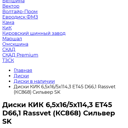
Белшина
Вектор
Волтайр-Пром
Евродиск ФМЗ
Кама
КиК
Кировский шинный завод
Маршал
Омскшина
СКАД
СКАД Premium
ТЗСК
Главная
Диски
Диски в наличии
Диски КИК 6,5x16/5x114,3 ET45 D66,1 Rassvet
(КС868) Сильвер SK
Диски КИК 6,5x16/5x114,3 ET45
D66,1 Rassvet (КС868) Сильвер
SK