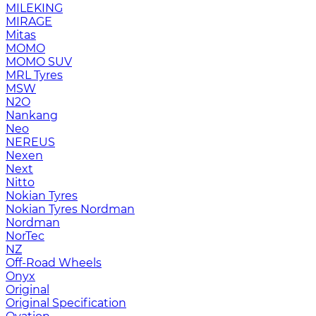
MILEKING
MIRAGE
Mitas
MOMO
MOMO SUV
MRL Tyres
MSW
N2O
Nankang
Neo
NEREUS
Nexen
Next
Nitto
Nokian Tyres
Nokian Tyres Nordman
Nordman
NorTec
NZ
Off-Road Wheels
Onyx
Original
Original Specification