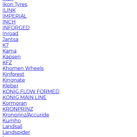
Ikon Tyres
ILINK
IMPERIAL
INCH
INFORGED
Inroad
Jantsa
K7
Kama
Kapsen
KFZ
Khomen Wheels
Kinforest
Kingnate
Kleber
KONIG FLOW FORMED
KONIG MAIN LINE
Kormoran
KRONPRINZ
Kronprinz/Accuride
Kumho
Landsail
Landspider