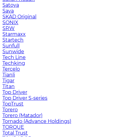
Satoya
Sava
SKAD Original
SONIX
SRW
Starmaxx
Startech
Sunfull
Sunwide
Tech Line
Techking
Tercelo
Tianli
Tigar
Titan
Top Driver
Top Driver S-series
TopTrust
Torero
Torero (Matador)
Tornado (Advance Holdings)
TORQUE
Total Trust