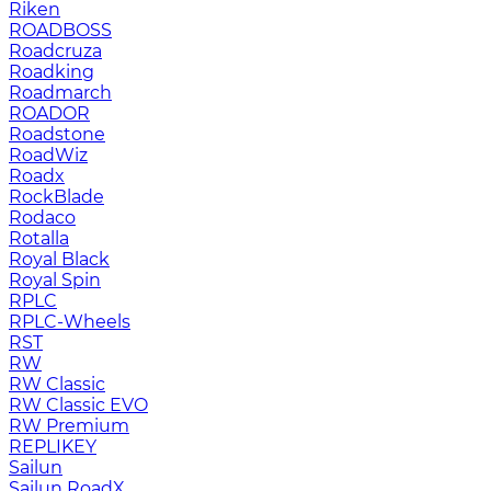
Riken
ROADBOSS
Roadcruza
Roadking
Roadmarch
ROADOR
Roadstone
RoadWiz
Roadx
RockBlade
Rodaco
Rotalla
Royal Black
Royal Spin
RPLC
RPLC-Wheels
RST
RW
RW Classic
RW Classic EVO
RW Premium
RЕPLIKEY
Sailun
Sailun RoadX