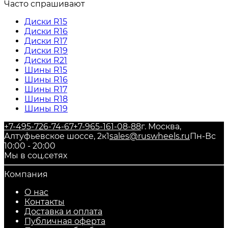
Часто спрашивают
Диски R15
Диски R16
Диски R17
Диски R19
Диски R21
Шины R15
Шины R16
Шины R17
Шины R18
Шины R19
+7-495-726-74-67
+7-965-161-08-88
г. Москва,
Алтуфьевское шоссе, 2к1
sales@ruswheels.ru
Пн-Вс
10:00 - 20:00
Мы в соц.сетях
Компания
О нас
Контакты
Доставка и оплата
Публичная оферта