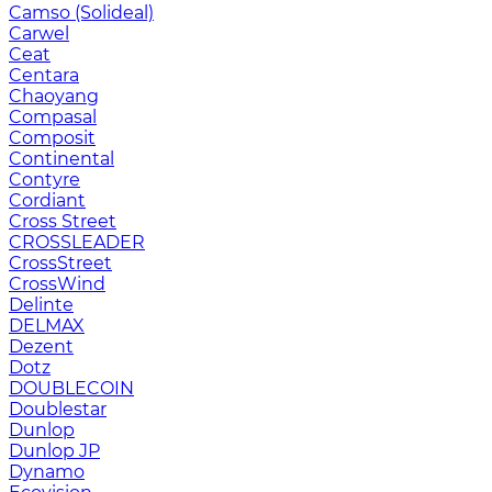
Camso (Solideal)
Carwel
Ceat
Centara
Chaoyang
Compasal
Composit
Continental
Contyre
Cordiant
Cross Street
CROSSLEADER
CrossStreet
CrossWind
Delinte
DELMAX
Dezent
Dotz
DOUBLECOIN
Doublestar
Dunlop
Dunlop JP
Dynamo