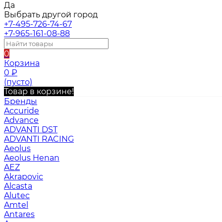
Да
Выбрать другой город
+7-495-726-74-67
+7-965-161-08-88
0
Корзина
0
₽
(пусто)
Товар в корзине!
Бренды
Accuride
Advance
ADVANTI DST
ADVANTI RACING
Aeolus
Aeolus Henan
AEZ
Akrapovic
Alcasta
Alutec
Amtel
Antares