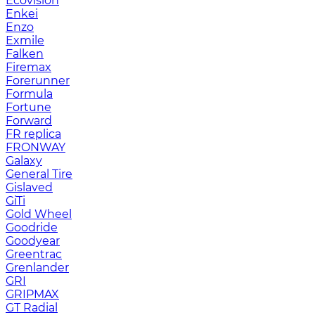
Ecovision
Enkei
Enzo
Exmile
Falken
Firemax
Forerunner
Formula
Fortune
Forward
FR replica
FRONWAY
Galaxy
General Tire
Gislaved
GiTi
Gold Wheel
Goodride
Goodyear
Greentrac
Grenlander
GRI
GRIPMAX
GT Radial