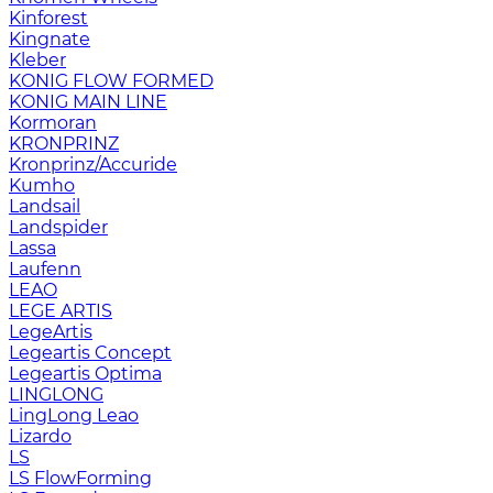
Kinforest
Kingnate
Kleber
KONIG FLOW FORMED
KONIG MAIN LINE
Kormoran
KRONPRINZ
Kronprinz/Accuride
Kumho
Landsail
Landspider
Lassa
Laufenn
LEAO
LEGE ARTIS
LegeArtis
Legeartis Concept
Legeartis Optima
LINGLONG
LingLong Leao
Lizardo
LS
LS FlowForming