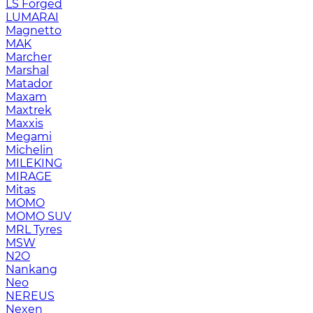
LS Forged
LUMARAI
Magnetto
MAK
Marcher
Marshal
Matador
Maxam
Maxtrek
Maxxis
Megami
Michelin
MILEKING
MIRAGE
Mitas
MOMO
MOMO SUV
MRL Tyres
MSW
N2O
Nankang
Neo
NEREUS
Nexen