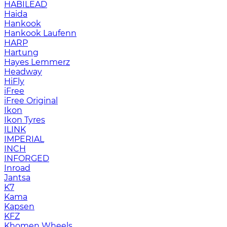
HABILEAD
Haida
Hankook
Hankook Laufenn
HARP
Hartung
Hayes Lemmerz
Headway
HiFly
iFree
iFree Original
Ikon
Ikon Tyres
ILINK
IMPERIAL
INCH
INFORGED
Inroad
Jantsa
K7
Kama
Kapsen
KFZ
Khomen Wheels