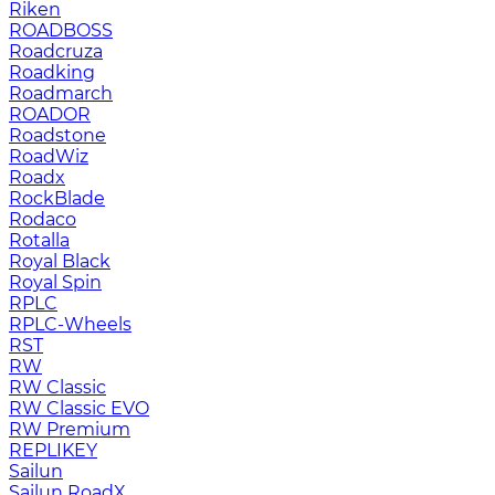
Riken
ROADBOSS
Roadcruza
Roadking
Roadmarch
ROADOR
Roadstone
RoadWiz
Roadx
RockBlade
Rodaco
Rotalla
Royal Black
Royal Spin
RPLC
RPLC-Wheels
RST
RW
RW Classic
RW Classic EVO
RW Premium
RЕPLIKEY
Sailun
Sailun RoadX