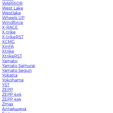
WARRIOR
West Lake
Westlake
Wheels UP
Windforce
X-RACE
X-trike
X-trikeRST
XCMG
XinFA
Xtrike
XtrikeRST
Yamato
Yamato Samurai
Yamato Segun
Yokatta
Yokohama
YST
ZEPP
ZEPP 4x4
ZEPP 4х4
Zmax
Алтайшина