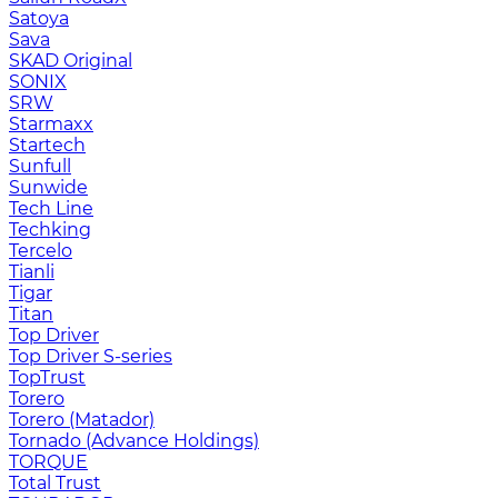
Satoya
Sava
SKAD Original
SONIX
SRW
Starmaxx
Startech
Sunfull
Sunwide
Tech Line
Techking
Tercelo
Tianli
Tigar
Titan
Top Driver
Top Driver S-series
TopTrust
Torero
Torero (Matador)
Tornado (Advance Holdings)
TORQUE
Total Trust