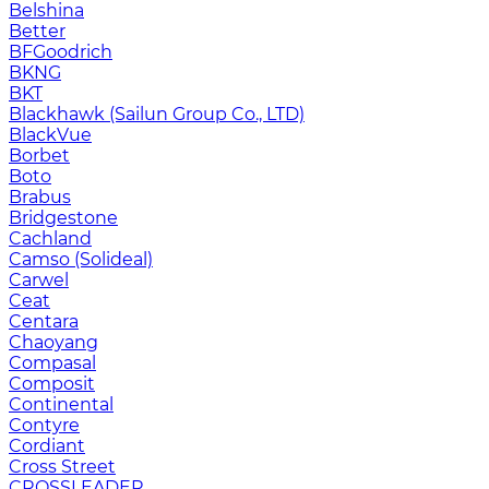
Belshina
Better
BFGoodrich
BKNG
BKT
Blackhawk (Sailun Group Co., LTD)
BlackVue
Borbet
Boto
Brabus
Bridgestone
Cachland
Camso (Solideal)
Carwel
Ceat
Centara
Chaoyang
Compasal
Composit
Continental
Contyre
Cordiant
Cross Street
CROSSLEADER