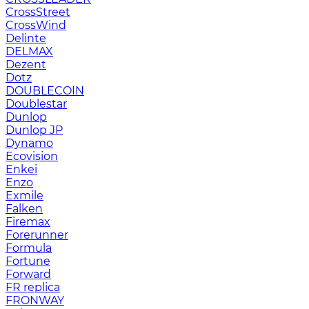
CrossStreet
CrossWind
Delinte
DELMAX
Dezent
Dotz
DOUBLECOIN
Doublestar
Dunlop
Dunlop JP
Dynamo
Ecovision
Enkei
Enzo
Exmile
Falken
Firemax
Forerunner
Formula
Fortune
Forward
FR replica
FRONWAY