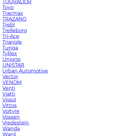
TOURADOR
Toyo
Tracmax
TRAZANO
Trebl
Trelleborg
Tri-Ace
Triangle
Tunga
TyRex
Unigrip
UNISTAR
Urban Automotive
Vector
VENOM
Venti
Viatti
Vissol
Vittos
Voltyre
Vossen
Vredestein
Wanda
Wanli