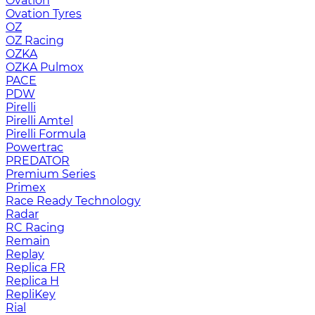
Ovation
Ovation Tyres
OZ
OZ Racing
OZKA
OZKA Pulmox
PACE
PDW
Pirelli
Pirelli Amtel
Pirelli Formula
Powertrac
PREDATOR
Premium Series
Primex
Race Ready Technology
Radar
RC Racing
Remain
Replay
Replica FR
Replica H
RepliKey
Rial