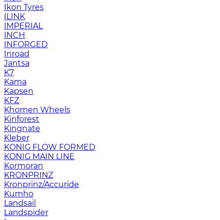
Ikon Tyres
ILINK
IMPERIAL
INCH
INFORGED
Inroad
Jantsa
K7
Kama
Kapsen
KFZ
Khomen Wheels
Kinforest
Kingnate
Kleber
KONIG FLOW FORMED
KONIG MAIN LINE
Kormoran
KRONPRINZ
Kronprinz/Accuride
Kumho
Landsail
Landspider