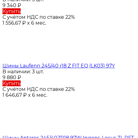
9 340
₽
Купить
С учётом НДС по ставке 22%
1 556,67
₽
x 6 мес.
Шины Laufenn 245/40 r18 Z FIT EQ (LK03) 97Y
В наличии: 3 шт.
9 880
₽
Купить
С учётом НДС по ставке 22%
1 646,67
₽
x 6 мес.
Шины Antares 245/40ZR18 97W Ingens-Locus TL RFT