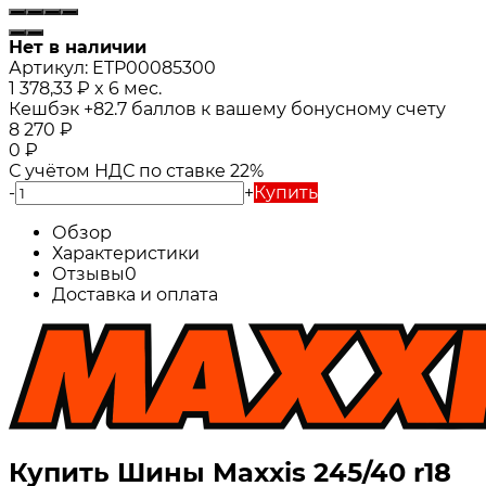
Нет в наличии
Артикул:
ETP00085300
1 378,33
₽
x 6 мес.
Кешбэк
+82.7
баллов к вашему бонусному счету
8 270
₽
0
₽
С учётом НДС по ставке 22%
-
+
Купить
Обзор
Характеристики
Отзывы
0
Доставка и оплата
Купить Шины Maxxis 245/40 r18