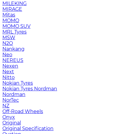
MILEKING
MIRAGE
Mitas
MOMO
MOMO SUV
MRL Tyres
MSW
N2O
Nankang
Neo
NEREUS
Nexen
Next
Nitto
Nokian Tyres
Nokian Tyres Nordman
Nordman
NorTec
NZ
Off-Road Wheels
Onyx
Original
Original Specification