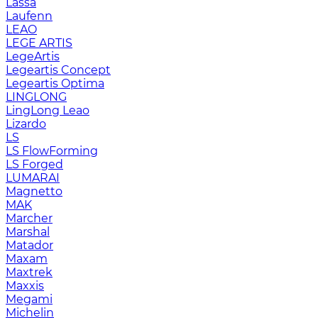
Lassa
Laufenn
LEAO
LEGE ARTIS
LegeArtis
Legeartis Concept
Legeartis Optima
LINGLONG
LingLong Leao
Lizardo
LS
LS FlowForming
LS Forged
LUMARAI
Magnetto
MAK
Marcher
Marshal
Matador
Maxam
Maxtrek
Maxxis
Megami
Michelin