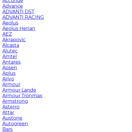
Accuride
Advance
ADVANTI DST
ADVANTI RACING
Aeolus
Aeolus Henan
AEZ
Akrapovic
Alcasta
Alutec
Amtel
Antares
Aosen
Aplus
Arivo
Armour
Armour Lande
Armour Tronmax
Armstrong
Asterro
Attar
Austone
Autogreen
Bars