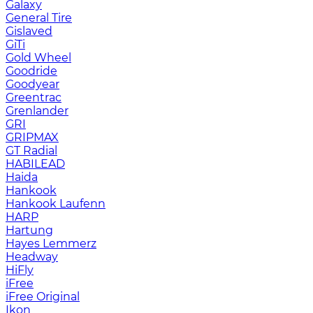
Galaxy
General Tire
Gislaved
GiTi
Gold Wheel
Goodride
Goodyear
Greentrac
Grenlander
GRI
GRIPMAX
GT Radial
HABILEAD
Haida
Hankook
Hankook Laufenn
HARP
Hartung
Hayes Lemmerz
Headway
HiFly
iFree
iFree Original
Ikon