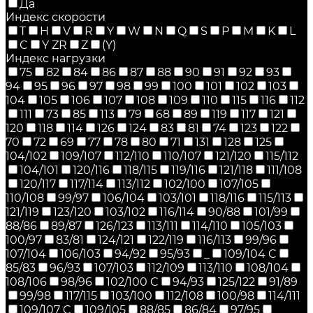
Да
Индекс скорости
T
H
V
R
Y
W
N
Q
S
P
M
K
L
C
Y ZR
Z
(Y)
Индекс нагрузки
75
82
84
86
87
88
90
91
92
93
94
95
96
97
98
99
100
101
102
103
104
105
106
107
108
109
110
115
116
112
111
73
85
113
79
68
89
119
117
121
120
118
114
126
124
83
81
74
123
122
70
72
69
77
78
80
71
131
128
125
104/102
109/107
112/110
110/107
121/120
115/112
104/101
120/116
118/115
119/116
121/118
111/108
120/117
117/114
113/112
102/100
107/105
110/108
99/97
106/104
103/101
118/116
115/113
121/119
123/120
103/102
116/114
90/88
101/99
88/86
89/87
126/123
113/111
114/110
105/103
100/97
83/81
124/121
122/119
116/113
99/96
107/104
106/103
94/92
95/93
_
109/104 C
85/83
96/93
107/103
112/109
113/110
108/104
108/106
98/96
102/100 C
94/93
125/122
91/89
99/98
117/115
103/100
112/108
100/98
114/111
109/107 C
109/105
88/85
86/84
97/95