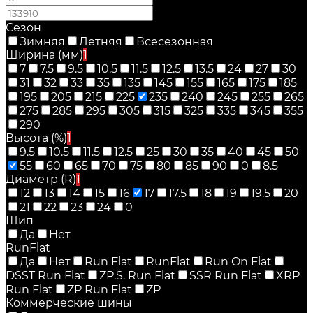
Сезон
Зимняя
Летняя
Всесезонная
Ширина (мм)
1
7
7.5
9.5
10.5
11.5
12.5
13.5
24
27
30
31
32
33
35
135
145
155
165
175
185
195
205
215
225
235
240
245
255
265
275
285
295
305
315
325
335
345
355
290
Высота (%)
1
9.5
10.5
11.5
12.5
25
30
35
40
45
50
55
60
65
70
75
80
85
90
0
8.5
Диаметр (R)
1
12
13
14
15
16
17
17.5
18
19
19.5
20
21
22
23
24
0
Шип
Да
Нет
RunFlat
Да
Нет
Run Flat
RunFlat
Run On Flat
DSST Run Flat
ZP.S. Run Flat
SSR Run Flat
XRP
Run Flat
ZP Run Flat
ZP
Коммерческие шины