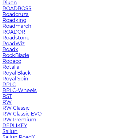
Riken
ROADBOSS
Roadcruza
Roadking
Roadmarch
ROADOR
Roadstone
RoadWiz
Roadx
RockBlade
Rodaco
Rotalla
Royal Black
Royal Spin
RPLC
RPLC-Wheels
RST
RW
RW Classic
RW Classic EVO
RW Premium
RЕPLIKEY
Sailun
Sailun RoadX