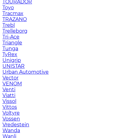
TOURADOR
Toyo
Tracmax
TRAZANO
Trebl
Trelleborg
Tri-Ace
Triangle
Tunga
TyRex
Unigrip
UNISTAR
Urban Automotive
Vector
VENOM
Venti
Viatti
Vissol
Vittos
Voltyre
Vossen
Vredestein
Wanda
Wanli