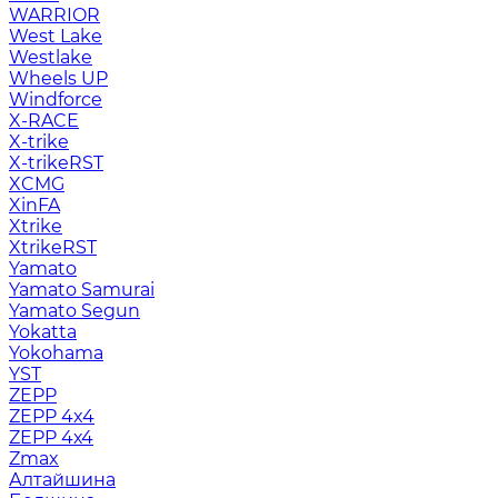
WARRIOR
West Lake
Westlake
Wheels UP
Windforce
X-RACE
X-trike
X-trikeRST
XCMG
XinFA
Xtrike
XtrikeRST
Yamato
Yamato Samurai
Yamato Segun
Yokatta
Yokohama
YST
ZEPP
ZEPP 4x4
ZEPP 4х4
Zmax
Алтайшина