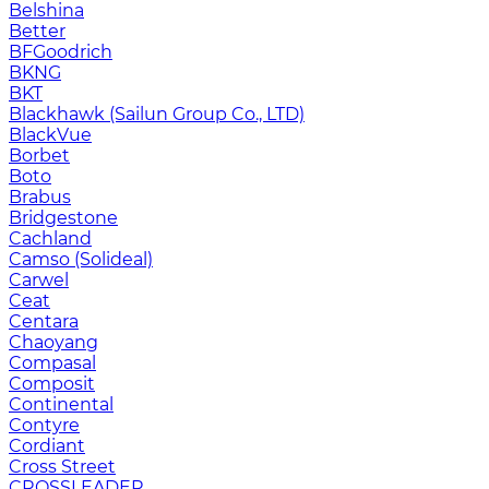
Belshina
Better
BFGoodrich
BKNG
BKT
Blackhawk (Sailun Group Co., LTD)
BlackVue
Borbet
Boto
Brabus
Bridgestone
Cachland
Camso (Solideal)
Carwel
Ceat
Centara
Chaoyang
Compasal
Composit
Continental
Contyre
Cordiant
Cross Street
CROSSLEADER