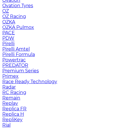
Ovation
Ovation Tyres
OZ
OZ Racing
OZKA
OZKA Pulmox
PACE
PDW
Pirelli
Pirelli Amtel
Pirelli Formula
Powertrac
PREDATOR
Premium Series
Primex
Race Ready Technology
Radar
RC Racing
Remain
Replay
Replica FR
Replica H
RepliKey
Rial