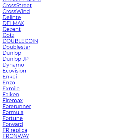
CrossStreet
CrossWind
Delinte
DELMAX
Dezent
Dotz
DOUBLECOIN
Doublestar
Dunlop
Dunlop JP
Dynamo
Ecovision
Enkei
Enzo
Exmile
Falken
Firemax
Forerunner
Formula
Fortune
Forward
FR replica
FRONWAY