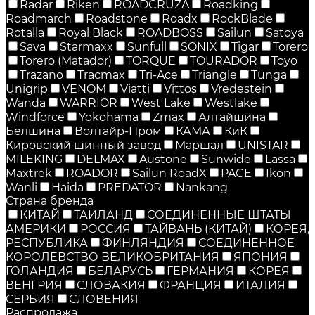
Radar
Riken
ROADCRUZA
Roadking
Roadmarch
Roadstone
Roadx
RockBlade
Rotalla
Royal Black
ROADBOSS
Sailun
Satoya
Sava
Starmaxx
Sunfull
SONIX
Tigar
Torero
Torero (Matador)
TORQUE
TOURADOR
Toyo
Trazano
Tracmax
Tri-Ace
Triangle
Tunga
Unigrip
VENOM
Viatti
Vittos
Vredestein
Wanda
WARRIOR
West Lake
Westlake
Windforce
Yokohama
Zmax
Алтайшина
Белшина
Волтайр-Пром
КАМА
КиК
Кировский шинный завод
Маршал
UNISTAR
MILEKING
DELMAX
Austone
Sunwide
Lassa
Maxtrek
ROADOR
Sailun RoadX
PACE
Ikon
Wanli
Haida
PREDATOR
Nankang
Страна бренда
КИТАЙ
ТАИЛАНД
СОЕДИНЕННЫЕ ШТАТЫ
АМЕРИКИ
РОССИЯ
ТАЙВАНЬ (КИТАЙ)
КОРЕЯ,
РЕСПУБЛИКА
ФИНЛЯНДИЯ
СОЕДИНЕННОЕ
КОРОЛЕВСТВО ВЕЛИКОБРИТАНИЯ
ЯПОНИЯ
ГОЛАНДИЯ
БЕЛАРУСЬ
ГЕРМАНИЯ
КОРЕЯ
ВЕНГРИЯ
СЛОВАКИЯ
ФРАНЦИЯ
ИТАЛИЯ
СЕРБИЯ
СЛОВЕНИЯ
Распродажа