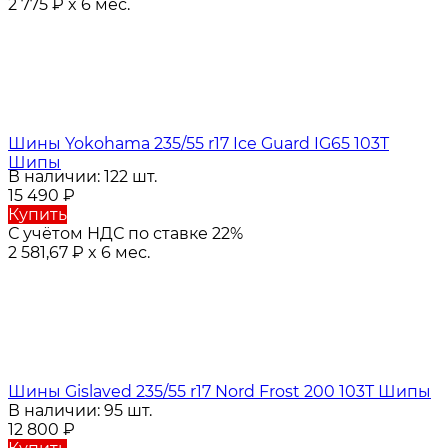
2 775
₽
x 6 мес.
Шины Yokohama 235/55 r17 Ice Guard IG65 103T
Шипы
В наличии: 122 шт.
15 490
₽
Купить
С учётом НДС по ставке 22%
2 581,67
₽
x 6 мес.
Шины Gislaved 235/55 r17 Nord Frost 200 103T Шипы
В наличии: 95 шт.
12 800
₽