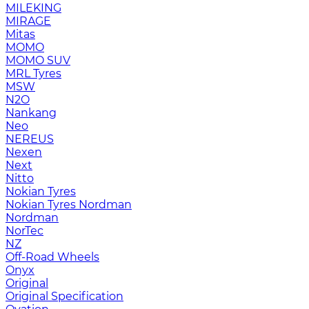
MILEKING
MIRAGE
Mitas
MOMO
MOMO SUV
MRL Tyres
MSW
N2O
Nankang
Neo
NEREUS
Nexen
Next
Nitto
Nokian Tyres
Nokian Tyres Nordman
Nordman
NorTec
NZ
Off-Road Wheels
Onyx
Original
Original Specification