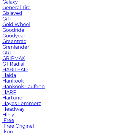
Galaxy
General Tire
Gislaved
GiTi
Gold Wheel
Goodride
Goodyear
Greentrac
Grenlander
GRI
GRIPMAX
GT Radial
HABILEAD
Haida
Hankook
Hankook Laufenn
HARP
Hartung
Hayes Lemmerz
Headway
HiFly
iFree
iFree Original
Ikon