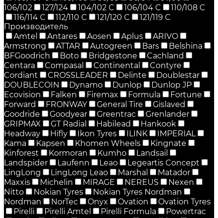
106/102
127/124
104/102 C
106/104 C
110/108 C
116/114 C
112/110 C
121/120 C
121/119 C
Производитель
Amtel
Antares
Aosen
Aplus
ARIVO
Armstrong
ATTAR
Autogreen
Bars
Belshina
BFGoodrich
Boto
Bridgestone
Cachland
Centara
Compasal
Continental
Contyre
Cordiant
CROSSLEADER
Delinte
Doublestar
DOUBLECOIN
Dynamo
Dunlop
Dunlop JP
Ecovision
Falken
Firemax
Formula
Fortune
Forward
FRONWAY
General Tire
Gislaved
Goodride
Goodyear
Greentrac
Grenlander
GRIPMAX
GT Radial
Habilead
Hankook
Headway
Hifly
Ikon Tyres
ILINK
IMPERIAL
Kama
Kapsen
Khomen Wheels
Kingnate
Kinforest
Kormoran
Kumho
Landsail
Landspider
Laufenn
Leao
Legeartis Concept
LingLong
LingLong Leao
Marshal
Matador
Maxxis
Michelin
MIRAGE
NEREUS
Nexen
Nitto
Nokian Tyres
Nokian Tyres Nordman
Nordman
NorTec
Onyx
Ovation
Ovation Tyres
Pirelli
Pirelli Amtel
Pirelli Formula
Powertrac