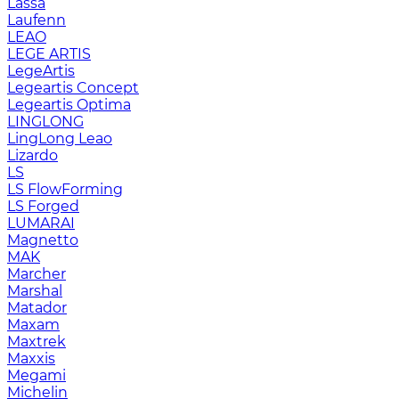
Lassa
Laufenn
LEAO
LEGE ARTIS
LegeArtis
Legeartis Concept
Legeartis Optima
LINGLONG
LingLong Leao
Lizardo
LS
LS FlowForming
LS Forged
LUMARAI
Magnetto
MAK
Marcher
Marshal
Matador
Maxam
Maxtrek
Maxxis
Megami
Michelin