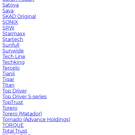
Satoya
Sava
SKAD Original
SONIX
SRW
Starmaxx
Startech
Sunfull
Sunwide
Tech Line
Techking
Tercelo
Tianli
Tigar
Titan
Top Driver
Top Driver S-series
TopTrust
Torero
Torero (Matador)
Tornado (Advance Holdings)
TORQUE
Total Trust