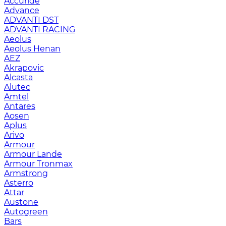
Accuride
Advance
ADVANTI DST
ADVANTI RACING
Aeolus
Aeolus Henan
AEZ
Akrapovic
Alcasta
Alutec
Amtel
Antares
Aosen
Aplus
Arivo
Armour
Armour Lande
Armour Tronmax
Armstrong
Asterro
Attar
Austone
Autogreen
Bars