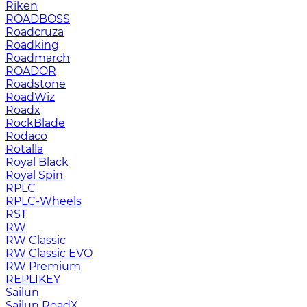
Riken
ROADBOSS
Roadcruza
Roadking
Roadmarch
ROADOR
Roadstone
RoadWiz
Roadx
RockBlade
Rodaco
Rotalla
Royal Black
Royal Spin
RPLC
RPLC-Wheels
RST
RW
RW Classic
RW Classic EVO
RW Premium
RЕPLIKEY
Sailun
Sailun RoadX