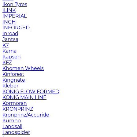
Ikon Tyres
ILINK
IMPERIAL
INCH
INFORGED
Inroad
Jantsa
K7
Kama
Kapsen
KFZ
Khomen Wheels
Kinforest
Kingnate
Kleber
KONIG FLOW FORMED
KONIG MAIN LINE
Kormoran
KRONPRINZ
Kronprinz/Accuride
Kumho
Landsail
Landspider