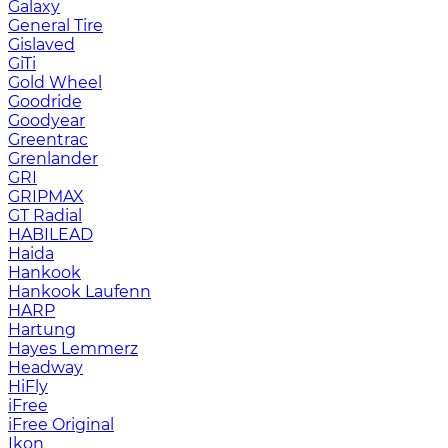
Galaxy
General Tire
Gislaved
GiTi
Gold Wheel
Goodride
Goodyear
Greentrac
Grenlander
GRI
GRIPMAX
GT Radial
HABILEAD
Haida
Hankook
Hankook Laufenn
HARP
Hartung
Hayes Lemmerz
Headway
HiFly
iFree
iFree Original
Ikon