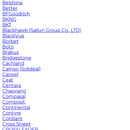
Belshina
Better
BFGoodrich
BKNG
BKT
Blackhawk (Sailun Group Co., LTD)
BlackVue
Borbet
Boto
Brabus
Bridgestone
Cachland
Camso (Solideal)
Carwel
Ceat
Centara
Chaoyang
Compasal
Composit
Continental
Contyre
Cordiant
Cross Street
CROSSLEADER