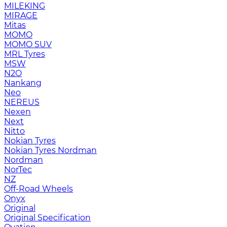
MILEKING
MIRAGE
Mitas
MOMO
MOMO SUV
MRL Tyres
MSW
N2O
Nankang
Neo
NEREUS
Nexen
Next
Nitto
Nokian Tyres
Nokian Tyres Nordman
Nordman
NorTec
NZ
Off-Road Wheels
Onyx
Original
Original Specification