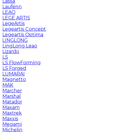
Lassa
Laufenn
LEAO
LEGE ARTIS
LegeArtis
Legeartis Concept
Legeartis Optima
LINGLONG
LingLong Leao
Lizardo
LS
LS FlowForming
LS Forged
LUMARAI
Magnetto
MAK
Marcher
Marshal
Matador
Maxam
Maxtrek
Maxxis
Megami
Michelin