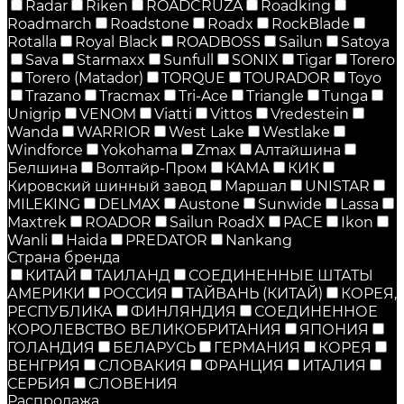
Radar
Riken
ROADCRUZA
Roadking
Roadmarch
Roadstone
Roadx
RockBlade
Rotalla
Royal Black
ROADBOSS
Sailun
Satoya
Sava
Starmaxx
Sunfull
SONIX
Tigar
Torero
Torero (Matador)
TORQUE
TOURADOR
Toyo
Trazano
Tracmax
Tri-Ace
Triangle
Tunga
Unigrip
VENOM
Viatti
Vittos
Vredestein
Wanda
WARRIOR
West Lake
Westlake
Windforce
Yokohama
Zmax
Алтайшина
Белшина
Волтайр-Пром
КАМА
КИК
Кировский шинный завод
Маршал
UNISTAR
MILEKING
DELMAX
Austone
Sunwide
Lassa
Maxtrek
ROADOR
Sailun RoadX
PACE
Ikon
Wanli
Haida
PREDATOR
Nankang
Страна бренда
КИТАЙ
ТАИЛАНД
СОЕДИНЕННЫЕ ШТАТЫ
АМЕРИКИ
РОССИЯ
ТАЙВАНЬ (КИТАЙ)
КОРЕЯ,
РЕСПУБЛИКА
ФИНЛЯНДИЯ
СОЕДИНЕННОЕ
КОРОЛЕВСТВО ВЕЛИКОБРИТАНИЯ
ЯПОНИЯ
ГОЛАНДИЯ
БЕЛАРУСЬ
ГЕРМАНИЯ
КОРЕЯ
ВЕНГРИЯ
СЛОВАКИЯ
ФРАНЦИЯ
ИТАЛИЯ
СЕРБИЯ
СЛОВЕНИЯ
Распродажа