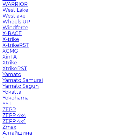
WARRIOR
West Lake
Westlake
Wheels UP
Windforce
X-RACE
X-trike
X-trikeRST
XCMG
XinFA
Xtrike
XtrikeRST
Yamato
Yamato Samurai
Yamato Segun
Yokatta
Yokohama
YST
ZEPP
ZEPP 4x4
ZEPP 4х4
Zmax
Алтайшина