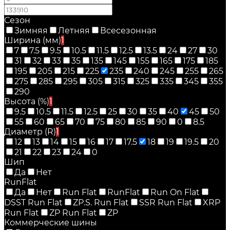
Сезон
Зимняя
Летняя
Всесезонная
Ширина (мм)
1
7
7.5
9.5
10.5
11.5
12.5
13.5
24
27
30
31
32
33
35
135
145
155
165
175
185
195
205
215
225
235
240
245
255
265
275
285
295
305
315
325
335
345
355
290
Высота (%)
1
9.5
10.5
11.5
12.5
25
30
35
40
45
50
55
60
65
70
75
80
85
90
0
8.5
Диаметр (R)
1
12
13
14
15
16
17
17.5
18
19
19.5
20
21
22
23
24
0
Шип
Да
Нет
RunFlat
Да
Нет
Run Flat
RunFlat
Run On Flat
DSST Run Flat
ZP.S. Run Flat
SSR Run Flat
XRP
Run Flat
ZP Run Flat
ZP
Коммерческие шины