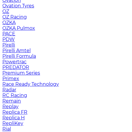
Ovation
Ovation Tyres
OZ
OZ Racing
OZKA
OZKA Pulmox
PACE
PDW
Pirelli
Pirelli Amtel
Pirelli Formula
Powertrac
PREDATOR
Premium Series
Primex
Race Ready Technology
Radar
RC Racing
Remain
Replay
Replica FR
Replica H
RepliKey
Rial