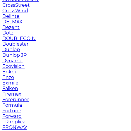
CrossStreet
CrossWind
Delinte
DELMAX
Dezent
Dotz
DOUBLECOIN
Doublestar
Dunlop
Dunlop JP
Dynamo
Ecovision
Enkei
Enzo
Exmile
Falken
Firemax
Forerunner
Formula
Fortune
Forward
FR replica
FRONWAY