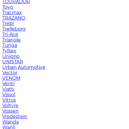
TOURADOR
Toyo
Tracmax
TRAZANO
Trebl
Trelleborg
Tri-Ace
Triangle
Tunga
TyRex
Unigrip
UNISTAR
Urban Automotive
Vector
VENOM
Venti
Viatti
Vissol
Vittos
Voltyre
Vossen
Vredestein
Wanda
Wanli