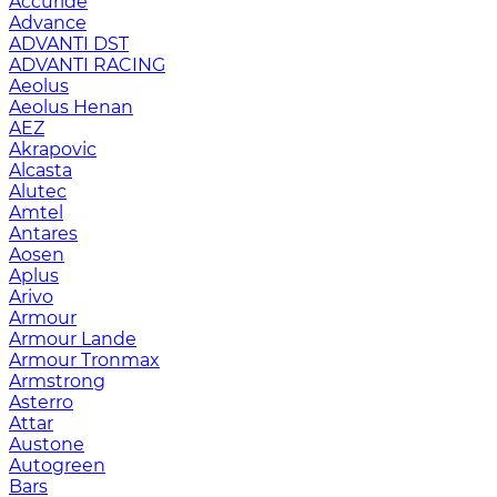
Accuride
Advance
ADVANTI DST
ADVANTI RACING
Aeolus
Aeolus Henan
AEZ
Akrapovic
Alcasta
Alutec
Amtel
Antares
Aosen
Aplus
Arivo
Armour
Armour Lande
Armour Tronmax
Armstrong
Asterro
Attar
Austone
Autogreen
Bars