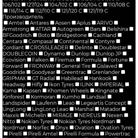
106/102
127/124
104/102 C
106/104 C
110/108 C
116/114 C
112/110 C
121/120 C
121/119 C
Производитель
Amtel
Antares
Aosen
Aplus
ARIVO
Armstrong
ATTAR
Autogreen
Bars
Belshina
BFGoodrich
Boto
Bridgestone
Cachland
Centara
Compasal
Continental
Contyre
Cordiant
CROSSLEADER
Delinte
Doublestar
DOUBLECOIN
Dynamo
Dunlop
Dunlop JP
Ecovision
Falken
Firemax
Formula
Fortune
Forward
FRONWAY
General Tire
Gislaved
Goodride
Goodyear
Greentrac
Grenlander
GRIPMAX
GT Radial
Habilead
Hankook
Headway
Hifly
Ikon Tyres
ILINK
IMPERIAL
Kama
Kapsen
Khomen Wheels
Kingnate
Kinforest
Kormoran
Kumho
Landsail
Landspider
Laufenn
Leao
Legeartis Concept
LingLong
LingLong Leao
Marshal
Matador
Maxxis
Michelin
MIRAGE
NEREUS
Nexen
Nitto
Nokian Tyres
Nokian Tyres Nordman
Nordman
NorTec
Onyx
Ovation
Ovation Tyres
Pirelli
Pirelli Amtel
Pirelli Formula
Powertrac