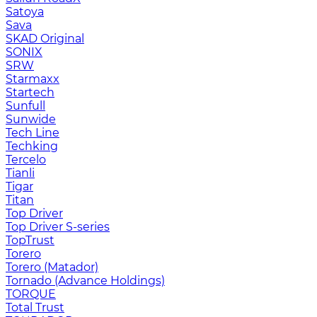
Satoya
Sava
SKAD Original
SONIX
SRW
Starmaxx
Startech
Sunfull
Sunwide
Tech Line
Techking
Tercelo
Tianli
Tigar
Titan
Top Driver
Top Driver S-series
TopTrust
Torero
Torero (Matador)
Tornado (Advance Holdings)
TORQUE
Total Trust