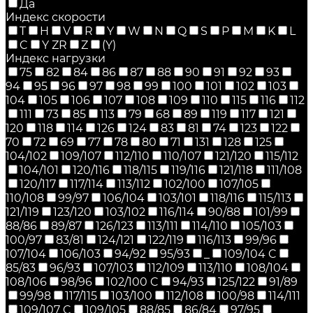
Да
Индекс скорости
T
H
V
R
Y
W
N
Q
S
P
M
K
L
C
Y ZR
Z
(Y)
Индекс нагрузки
75
82
84
86
87
88
90
91
92
93
94
95
96
97
98
99
100
101
102
103
104
105
106
107
108
109
110
115
116
112
111
73
85
113
79
68
89
119
117
121
120
118
114
126
124
83
81
74
123
122
70
72
69
77
78
80
71
131
128
125
104/102
109/107
112/110
110/107
121/120
115/112
104/101
120/116
118/115
119/116
121/118
111/108
120/117
117/114
113/112
102/100
107/105
110/108
99/97
106/104
103/101
118/116
115/113
121/119
123/120
103/102
116/114
90/88
101/99
88/86
89/87
126/123
113/111
114/110
105/103
100/97
83/81
124/121
122/119
116/113
99/96
107/104
106/103
94/92
95/93
_
109/104 C
85/83
96/93
107/103
112/109
113/110
108/104
108/106
98/96
102/100 C
94/93
125/122
91/89
99/98
117/115
103/100
112/108
100/98
114/111
109/107 C
109/105
88/85
86/84
97/95