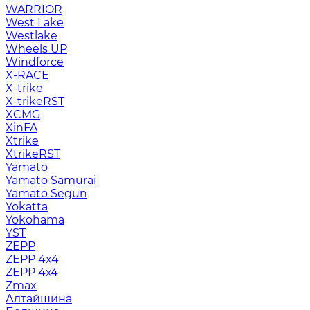
WARRIOR
West Lake
Westlake
Wheels UP
Windforce
X-RACE
X-trike
X-trikeRST
XCMG
XinFA
Xtrike
XtrikeRST
Yamato
Yamato Samurai
Yamato Segun
Yokatta
Yokohama
YST
ZEPP
ZEPP 4x4
ZEPP 4х4
Zmax
Алтайшина