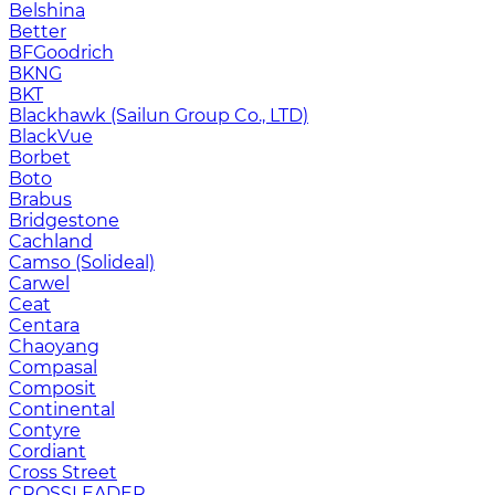
Belshina
Better
BFGoodrich
BKNG
BKT
Blackhawk (Sailun Group Co., LTD)
BlackVue
Borbet
Boto
Brabus
Bridgestone
Cachland
Camso (Solideal)
Carwel
Ceat
Centara
Chaoyang
Compasal
Composit
Continental
Contyre
Cordiant
Cross Street
CROSSLEADER