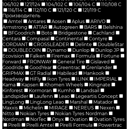
106/102
127/124
104/102 C
106/104 C
110/108 C
116/114 C
112/110 C
121/120 C
121/119 C
Производитель
Amtel
Antares
Aosen
Aplus
ARIVO
Armstrong
ATTAR
Autogreen
BARS
Belshina
BFGoodrich
Boto
Bridgestone
Cachland
Centara
Compasal
Continental
Contyre
CORDIANT
CROSSLEADER
Delinte
DoubleStar
DOUBLECOIN
Dynamo
Dunlop
Dunlop JP
Ecovision
Falken
Firemax
Formula
Fortune
Forward
FRONWAY
General Tire
Gislaved
Goodride
GoodYear
Greentrac
Grenlander
GRIPMAX
GT Radial
Habilead
Hankook
Headway
HiFly
Ikon Tyres
ILINK
IMPERIAL
Kama
Kapsen
Khomen Wheels
Kingnate
Kinforest
Kormoran
Kumho
Landsail
Landspider
Laufenn
Leao
Legeartis Concept
LingLong
LingLong Leao
Marshal
Matador
Maxxis
Michelin
MIRAGE
NEREUS
Nexen
Nitto
Nokian Tyres
Nokian Tyres Nordman
Nordman
NorTec
Onyx
Ovation
Ovation Tyres
Pirelli
Pirelli Amtel
Pirelli Formula
Powertrac