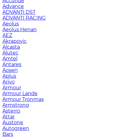
Accuride
Advance
ADVANTI DST
ADVANTI RACING
Aeolus
Aeolus Henan
AEZ
Akrapovic
Alcasta
Alutec
Amtel
Antares
Aosen
Aplus
Arivo
Armour
Armour Lande
Armour Tronmax
Armstrong
Asterro
Attar
Austone
Autogreen
Bars