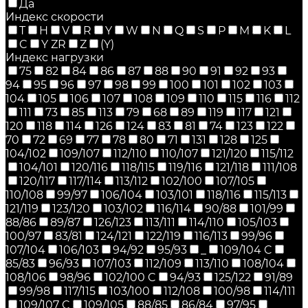
Да
Индекс скорости
T
H
V
R
Y
W
N
Q
S
P
M
K
L
C
Y ZR
Z
(Y)
Индекс нагрузки
75
82
84
86
87
88
90
91
92
93
94
95
96
97
98
99
100
101
102
103
104
105
106
107
108
109
110
115
116
112
111
73
85
113
79
68
89
119
117
121
120
118
114
126
124
83
81
74
123
122
70
72
69
77
78
80
71
131
128
125
104/102
109/107
112/110
110/107
121/120
115/112
104/101
120/116
118/115
119/116
121/118
111/108
120/117
117/114
113/112
102/100
107/105
110/108
99/97
106/104
103/101
118/116
115/113
121/119
123/120
103/102
116/114
90/88
101/99
88/86
89/87
126/123
113/111
114/110
105/103
100/97
83/81
124/121
122/119
116/113
99/96
107/104
106/103
94/92
95/93
_
109/104 C
85/83
96/93
107/103
112/109
113/110
108/104
108/106
98/96
102/100 C
94/93
125/122
91/89
99/98
117/115
103/100
112/108
100/98
114/111
109/107 C
109/105
88/85
86/84
97/95