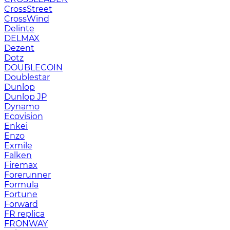
CrossStreet
CrossWind
Delinte
DELMAX
Dezent
Dotz
DOUBLECOIN
Doublestar
Dunlop
Dunlop JP
Dynamo
Ecovision
Enkei
Enzo
Exmile
Falken
Firemax
Forerunner
Formula
Fortune
Forward
FR replica
FRONWAY