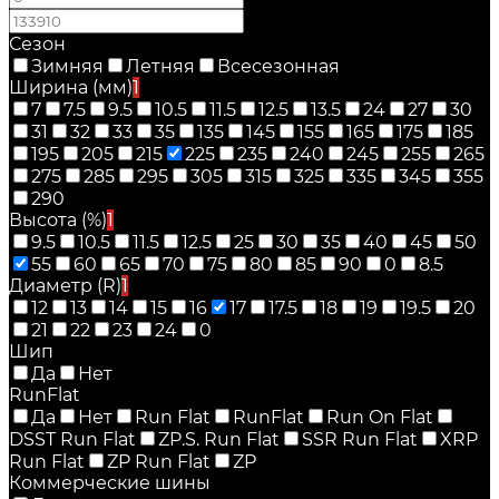
Сезон
Зимняя
Летняя
Всесезонная
Ширина (мм)
1
7
7.5
9.5
10.5
11.5
12.5
13.5
24
27
30
31
32
33
35
135
145
155
165
175
185
195
205
215
225
235
240
245
255
265
275
285
295
305
315
325
335
345
355
290
Высота (%)
1
9.5
10.5
11.5
12.5
25
30
35
40
45
50
55
60
65
70
75
80
85
90
0
8.5
Диаметр (R)
1
12
13
14
15
16
17
17.5
18
19
19.5
20
21
22
23
24
0
Шип
Да
Нет
RunFlat
Да
Нет
Run Flat
RunFlat
Run On Flat
DSST Run Flat
ZP.S. Run Flat
SSR Run Flat
XRP
Run Flat
ZP Run Flat
ZP
Коммерческие шины