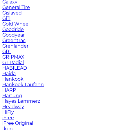
Galaxy
General Tire
Gislaved
GiTi
Gold Wheel
Goodride
Goodyear
Greentrac
Grenlander
GRI
GRIPMAX
GT Radial
HABILEAD
Haida
Hankook
Hankook Laufenn
HARP
Hartung
Hayes Lemmerz
Headway
HiFly
iFree
iFree Original
Ikon