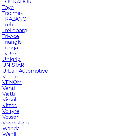
TOURADOR
Toyo
Tracmax
TRAZANO
Trebl
Trelleborg
Tri-Ace
Triangle
Tunga
TyRex
Unigrip
UNISTAR
Urban Automotive
Vector
VENOM
Venti
Viatti
Vissol
Vittos
Voltyre
Vossen
Vredestein
Wanda
Wanli