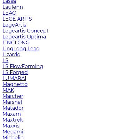
Lassa
Laufenn
LEAO
LEGE ARTIS
LegeArtis
Legeartis Concept
Legeartis Optima
LINGLONG
LingLong Leao
Lizardo
LS
LS FlowForming
LS Forged
LUMARAI
Magnetto
MAK
Marcher
Marshal
Matador
Maxam
Maxtrek
Maxxis
Megami
Michelin