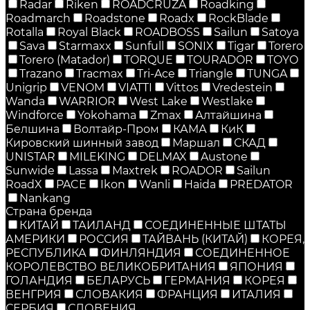
Radar
Riken
ROADCRUZA
Roadking
Roadmarch
Roadstone
Roadx
RockBlade
Rotalla
Royal Black
ROADBOSS
Sailun
Satoya
Sava
Starmaxx
Sunfull
SONIX
Tigar
Torero
Torero (Matador)
TORQUE
TOURADOR
TOYO
Trazano
Tracmax
Tri-Ace
Triangle
TUNGA
Unigrip
VENOM
VIATTI
Vittos
Vredestein
Wanda
WARRIOR
West Lake
Westlake
Windforce
Yokohama
Zmax
Алтайшина
Белшина
Волтайр-Пром
КАМА
КиК
Кировский шинный завод
Маршал
СКАД
UNISTAR
MILEKING
DELMAX
Austone
Sunwide
Lassa
Maxtrek
ROADOR
Sailun
RoadX
PACE
Ikon
Wanli
Haida
PREDATOR
Nankang
Страна бренда
КИТАЙ
ТАИЛАНД
СОЕДИНЕННЫЕ ШТАТЫ
АМЕРИКИ
РОССИЯ
ТАЙВАНЬ (КИТАЙ)
КОРЕЯ,
РЕСПУБЛИКА
ФИНЛЯНДИЯ
СОЕДИНЕННОЕ
КОРОЛЕВСТВО ВЕЛИКОБРИТАНИЯ
ЯПОНИЯ
ГОЛАНДИЯ
БЕЛАРУСЬ
ГЕРМАНИЯ
КОРЕЯ
ВЕНГРИЯ
СЛОВАКИЯ
ФРАНЦИЯ
ИТАЛИЯ
СЕРБИЯ
СЛОВЕНИЯ