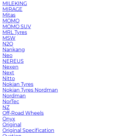
MILEKING
MIRAGE
Mitas
MOMO
MOMO SUV
MRL Tyres
MSW
N2O
Nankang
Neo
NEREUS
Nexen
Next
Nitto
Nokian Tyres
Nokian Tyres Nordman
Nordman
NorTec
NZ
Off-Road Wheels
Onyx
Original
Original Specification