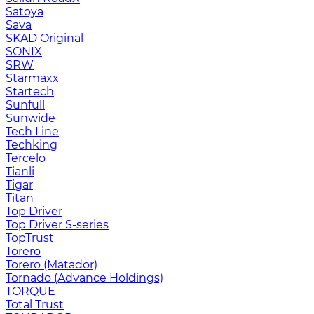
Satoya
Sava
SKAD Original
SONIX
SRW
Starmaxx
Startech
Sunfull
Sunwide
Tech Line
Techking
Tercelo
Tianli
Tigar
Titan
Top Driver
Top Driver S-series
TopTrust
Torero
Torero (Matador)
Tornado (Advance Holdings)
TORQUE
Total Trust