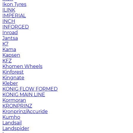
Ikon Tyres
ILINK
IMPERIAL
INCH
INFORGED
Inroad
Jantsa
K7
Kama
Kapsen
KFZ
Khomen Wheels
Kinforest
Kingnate
Kleber
KONIG FLOW FORMED
KONIG MAIN LINE
Kormoran
KRONPRINZ
Kronprinz/Accuride
Kumho
Landsail
Landspider