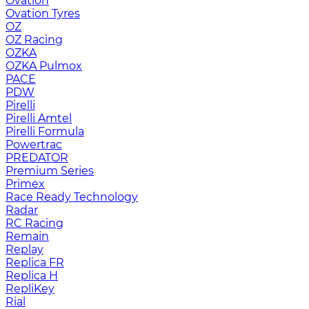
Ovation
Ovation Tyres
OZ
OZ Racing
OZKA
OZKA Pulmox
PACE
PDW
Pirelli
Pirelli Amtel
Pirelli Formula
Powertrac
PREDATOR
Premium Series
Primex
Race Ready Technology
Radar
RC Racing
Remain
Replay
Replica FR
Replica H
RepliKey
Rial