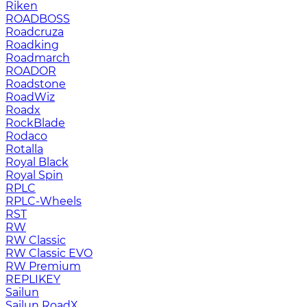
Riken
ROADBOSS
Roadcruza
Roadking
Roadmarch
ROADOR
Roadstone
RoadWiz
Roadx
RockBlade
Rodaco
Rotalla
Royal Black
Royal Spin
RPLC
RPLC-Wheels
RST
RW
RW Classic
RW Classic EVO
RW Premium
RЕPLIKEY
Sailun
Sailun RoadX