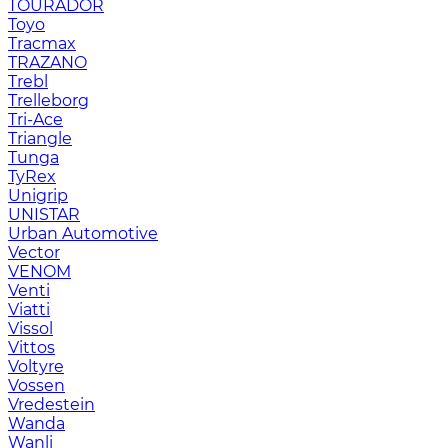
TOURADOR
Toyo
Tracmax
TRAZANO
Trebl
Trelleborg
Tri-Ace
Triangle
Tunga
TyRex
Unigrip
UNISTAR
Urban Automotive
Vector
VENOM
Venti
Viatti
Vissol
Vittos
Voltyre
Vossen
Vredestein
Wanda
Wanli