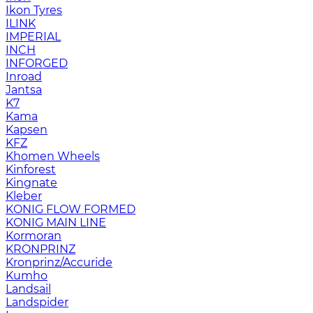
Ikon Tyres
ILINK
IMPERIAL
INCH
INFORGED
Inroad
Jantsa
K7
Kama
Kapsen
KFZ
Khomen Wheels
Kinforest
Kingnate
Kleber
KONIG FLOW FORMED
KONIG MAIN LINE
Kormoran
KRONPRINZ
Kronprinz/Accuride
Kumho
Landsail
Landspider