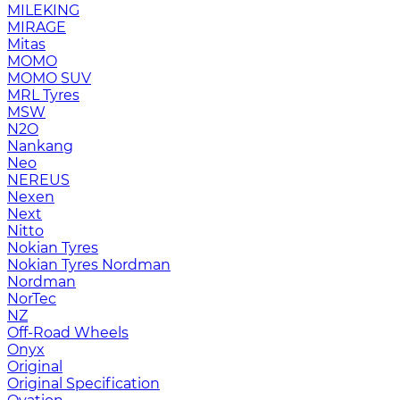
MILEKING
MIRAGE
Mitas
MOMO
MOMO SUV
MRL Tyres
MSW
N2O
Nankang
Neo
NEREUS
Nexen
Next
Nitto
Nokian Tyres
Nokian Tyres Nordman
Nordman
NorTec
NZ
Off-Road Wheels
Onyx
Original
Original Specification