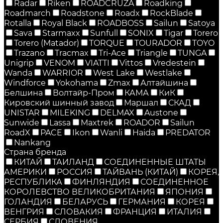
Radar
Riken
ROADCRUZA
Roadking
Roadmarch
Roadstone
Roadx
RockBlade
Rotalla
Royal Black
ROADBOSS
Sailun
Satoya
Sava
Starmaxx
Sunfull
SONIX
Tigar
Torero
Torero (Matador)
TORQUE
TOURADOR
TOYO
Trazano
Tracmax
Tri-Ace
Triangle
TUNGA
Unigrip
VENOM
VIATTI
Vittos
Vredestein
Wanda
WARRIOR
West Lake
Westlake
Windforce
Yokohama
Zmax
Алтайшина
Белшина
Волтайр-Пром
КАМА
КиК
Кировский шинный завод
Маршал
СКАД
UNISTAR
MILEKING
DELMAX
Austone
Sunwide
Lassa
Maxtrek
ROADOR
Sailun
RoadX
PACE
Ikon
Wanli
Haida
PREDATOR
Nankang
Страна бренда
КИТАЙ
ТАИЛАНД
СОЕДИНЕННЫЕ ШТАТЫ
АМЕРИКИ
РОССИЯ
ТАЙВАНЬ (КИТАЙ)
КОРЕЯ,
РЕСПУБЛИКА
ФИНЛЯНДИЯ
СОЕДИНЕННОЕ
КОРОЛЕВСТВО ВЕЛИКОБРИТАНИЯ
ЯПОНИЯ
ГОЛАНДИЯ
БЕЛАРУСЬ
ГЕРМАНИЯ
КОРЕЯ
ВЕНГРИЯ
СЛОВАКИЯ
ФРАНЦИЯ
ИТАЛИЯ
СЕРБИЯ
СЛОВЕНИЯ