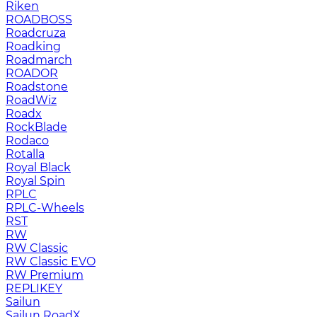
Riken
ROADBOSS
Roadcruza
Roadking
Roadmarch
ROADOR
Roadstone
RoadWiz
Roadx
RockBlade
Rodaco
Rotalla
Royal Black
Royal Spin
RPLC
RPLC-Wheels
RST
RW
RW Classic
RW Classic EVO
RW Premium
RЕPLIKEY
Sailun
Sailun RoadX