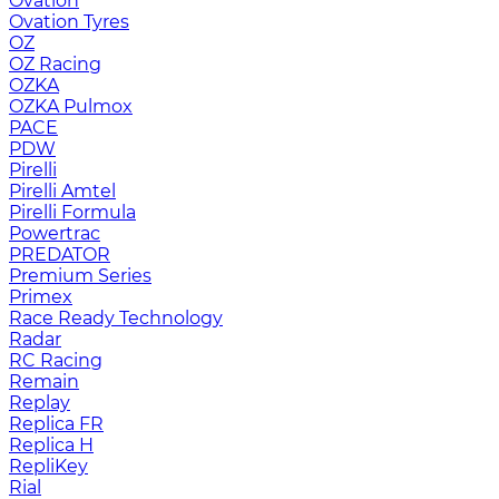
Ovation
Ovation Tyres
OZ
OZ Racing
OZKA
OZKA Pulmox
PACE
PDW
Pirelli
Pirelli Amtel
Pirelli Formula
Powertrac
PREDATOR
Premium Series
Primex
Race Ready Technology
Radar
RC Racing
Remain
Replay
Replica FR
Replica H
RepliKey
Rial