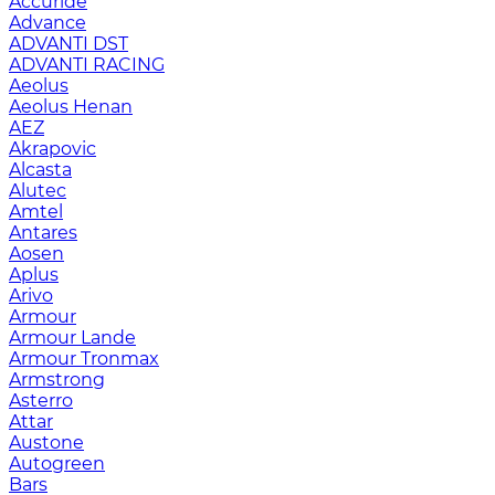
Accuride
Advance
ADVANTI DST
ADVANTI RACING
Aeolus
Aeolus Henan
AEZ
Akrapovic
Alcasta
Alutec
Amtel
Antares
Aosen
Aplus
Arivo
Armour
Armour Lande
Armour Tronmax
Armstrong
Asterro
Attar
Austone
Autogreen
Bars