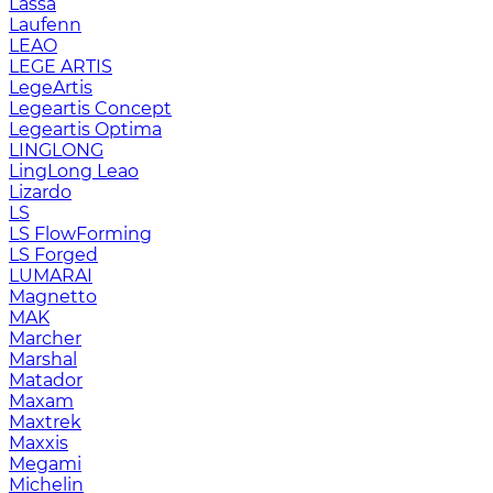
Lassa
Laufenn
LEAO
LEGE ARTIS
LegeArtis
Legeartis Concept
Legeartis Optima
LINGLONG
LingLong Leao
Lizardo
LS
LS FlowForming
LS Forged
LUMARAI
Magnetto
MAK
Marcher
Marshal
Matador
Maxam
Maxtrek
Maxxis
Megami
Michelin