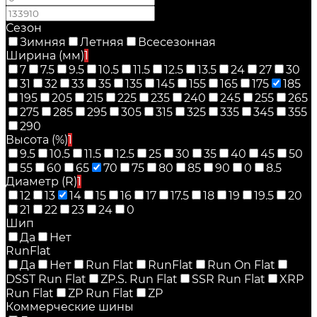
Сезон
Зимняя
Летняя
Всесезонная
Ширина (мм)
1
7
7.5
9.5
10.5
11.5
12.5
13.5
24
27
30
31
32
33
35
135
145
155
165
175
185
195
205
215
225
235
240
245
255
265
275
285
295
305
315
325
335
345
355
290
Высота (%)
1
9.5
10.5
11.5
12.5
25
30
35
40
45
50
55
60
65
70
75
80
85
90
0
8.5
Диаметр (R)
1
12
13
14
15
16
17
17.5
18
19
19.5
20
21
22
23
24
0
Шип
Да
Нет
RunFlat
Да
Нет
Run Flat
RunFlat
Run On Flat
DSST Run Flat
ZP.S. Run Flat
SSR Run Flat
XRP
Run Flat
ZP Run Flat
ZP
Коммерческие шины