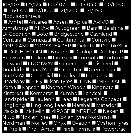
106/102
127/124
104/102 C
106/104 C
110/108 C
116/114 C
112/110 C
121/120 C
121/119 C
Производитель
Amtel
Antares
Aosen
Aplus
ARIVO
Armstrong
ATTAR
Autogreen
Bars
Belshina
BFGoodrich
Boto
Bridgestone
Cachland
Centara
Compasal
Continental
Contyre
CORDIANT
CROSSLEADER
Delinte
DoubleStar
DOUBLECOIN
Dynamo
Dunlop
Dunlop JP
Ecovision
Falken
Firemax
Formula
Fortune
Forward
FRONWAY
General Tire
Gislaved
Goodride
GoodYear
Greentrac
Grenlander
GRIPMAX
GT Radial
Habilead
Hankook
Headway
HiFly
Ikon Tyres
ILINK
IMPERIAL
Kama
Kapsen
Khomen Wheels
Kingnate
Kinforest
Kormoran
Kumho
Landsail
Landspider
Laufenn
Leao
Legeartis Concept
LingLong
LingLong Leao
Marshal
Matador
Maxxis
Michelin
MIRAGE
NEREUS
Nexen
Nitto
Nokian Tyres
Nokian Tyres Nordman
Nordman
NorTec
Onyx
Ovation
Ovation Tyres
Pirelli
Pirelli Amtel
Pirelli Formula
Powertrac