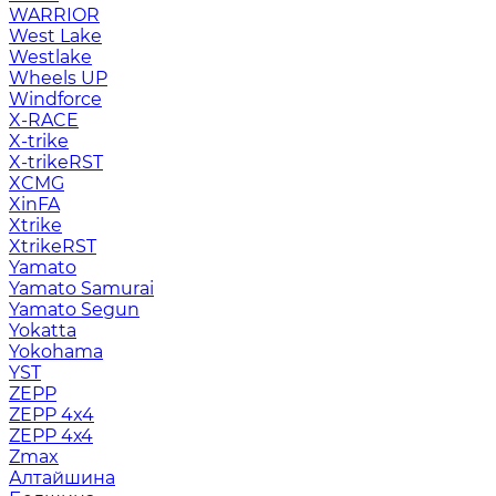
WARRIOR
West Lake
Westlake
Wheels UP
Windforce
X-RACE
X-trike
X-trikeRST
XCMG
XinFA
Xtrike
XtrikeRST
Yamato
Yamato Samurai
Yamato Segun
Yokatta
Yokohama
YST
ZEPP
ZEPP 4x4
ZEPP 4х4
Zmax
Алтайшина