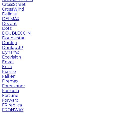
CrossStreet
CrossWind
Delinte
DELMAX
Dezent
Dotz
DOUBLECOIN
Doublestar
Dunlop
Dunlop JP
Dynamo
Ecovision
Enkei
Enzo
Exmile
Falken
Firemax
Forerunner
Formula
Fortune
Forward
FR replica
FRONWAY