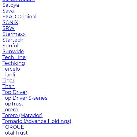
Satoya
Sava
SKAD Original
SONIX
SRW
Starmaxx
Startech
Sunfull
Sunwide
Tech Line
Techking
Tercelo
Tianli
Tigar
Titan
Top Driver
Top Driver S-series
TopTrust
Torero
Torero (Matador)
Tornado (Advance Holdings)
TORQUE
Total Trust