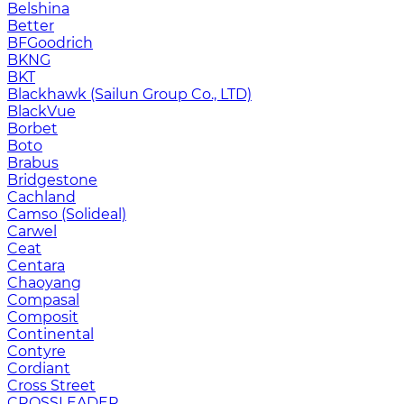
Belshina
Better
BFGoodrich
BKNG
BKT
Blackhawk (Sailun Group Co., LTD)
BlackVue
Borbet
Boto
Brabus
Bridgestone
Cachland
Camso (Solideal)
Carwel
Ceat
Centara
Chaoyang
Compasal
Composit
Continental
Contyre
Cordiant
Cross Street
CROSSLEADER