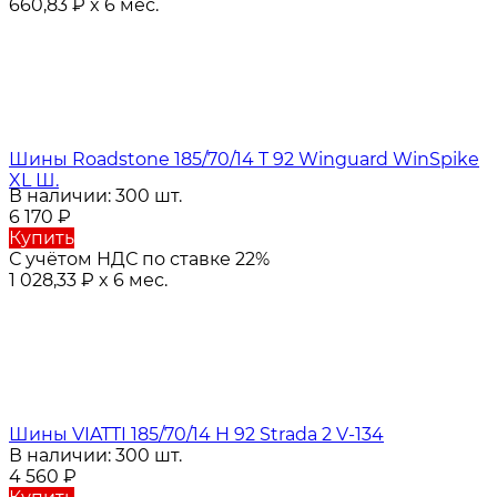
660,83
₽
x 6 мес.
Шины Roadstone 185/70/14 T 92 Winguard WinSpike
XL Ш.
В наличии: 300 шт.
6 170
₽
Купить
С учётом НДС по ставке 22%
1 028,33
₽
x 6 мес.
Шины VIATTI 185/70/14 H 92 Strada 2 V-134
В наличии: 300 шт.
4 560
₽