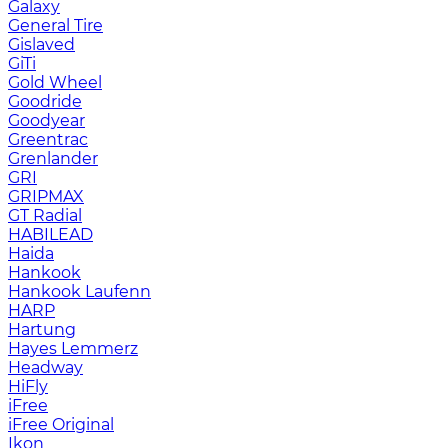
Galaxy
General Tire
Gislaved
GiTi
Gold Wheel
Goodride
Goodyear
Greentrac
Grenlander
GRI
GRIPMAX
GT Radial
HABILEAD
Haida
Hankook
Hankook Laufenn
HARP
Hartung
Hayes Lemmerz
Headway
HiFly
iFree
iFree Original
Ikon