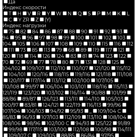
Да
Индекс скорости
T
H
V
R
Y
W
N
Q
S
P
M
K
L
C
Y ZR
Z
(Y)
Индекс нагрузки
75
82
84
86
87
88
90
91
92
93
94
95
96
97
98
99
100
101
102
103
104
105
106
107
108
109
110
115
116
112
111
73
85
113
79
68
89
119
117
121
120
118
114
126
124
83
81
74
123
122
70
72
69
77
78
80
71
131
128
125
104/102
109/107
112/110
110/107
121/120
115/112
104/101
120/116
118/115
119/116
121/118
111/108
120/117
117/114
113/112
102/100
107/105
110/108
99/97
106/104
103/101
118/116
115/113
121/119
123/120
103/102
116/114
90/88
101/99
88/86
89/87
126/123
113/111
114/110
105/103
100/97
83/81
124/121
122/119
116/113
99/96
107/104
106/103
94/92
95/93
_
109/104 C
85/83
96/93
107/103
112/109
113/110
108/104
108/106
98/96
102/100 C
94/93
125/122
91/89
99/98
117/115
103/100
112/108
100/98
114/111
109/107 C
109/105
88/85
86/84
97/95